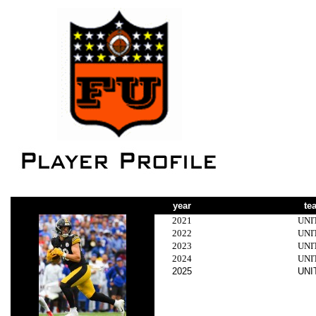
year
te
2021
UNI
2022
UNI
2023
UNI
2024
UNI
2025
UNI