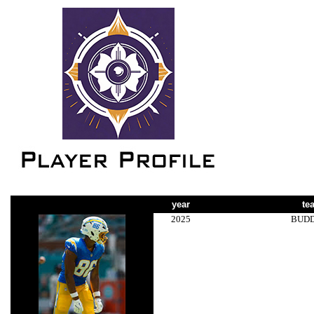
year
te
2025
BUD