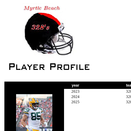
year
te
2023
32
2024
32
2025
32