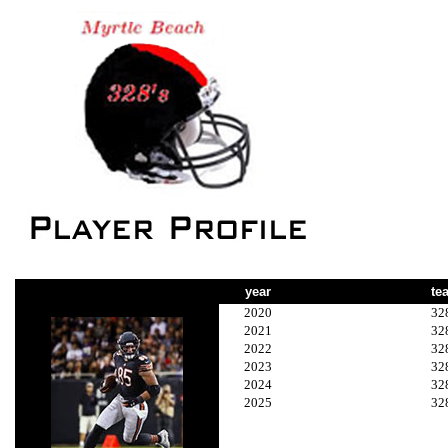
year
te
2020
32
2021
32
2022
32
2023
32
2024
32
2025
32