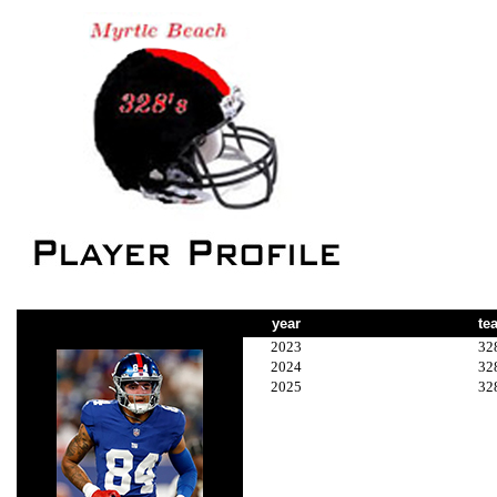
year
te
2023
32
2024
32
2025
32