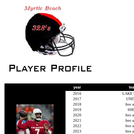
year
te
2016
LAKE
2017
UNI
2018
free 
2019
69
2020
free 
2021
free 
2022
free 
2023
free 